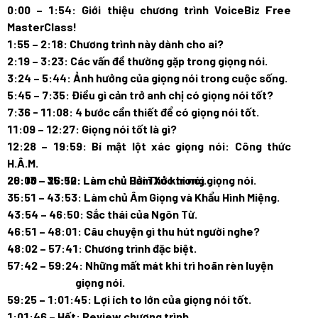
0:00 – 1:54: Giới thiệu chương trình VoiceBiz Free
MasterClass!
1:55 – 2:18: Chương trình này dành cho ai?
2:19 – 3:23: Các vấn đề thường gặp trong giọng nói.
3:24 – 5:44: Ảnh hưởng của giọng nói trong cuộc sống.
5:45 – 7:35: Điều gì cản trở anh chị có giọng nói tốt?
7:36 - 11:08: 4 bước cần thiết để có giọng nói tốt.
11:09 – 12:27: Giọng nói tốt là gì?
12:28 – 19:59: Bí mật lột xác giọng nói: Công thức
H.Â.M.
26:13 – 35:50: Làm chủ Hơi Thở khi nói.
20:00 – 26:12: Làm chủ Cảm Xúc trong giọng nói.
35:51 – 43:53: Làm chủ Âm Giọng và Khẩu Hình Miệng.
43:54 – 46:50: Sắc thái của Ngôn Từ.
46:51 – 48:01: Câu chuyện gì thu hút người nghe?
48:02 – 57:41: Chương trình đặc biệt.
57:42 – 59:24: Những mất mát khi trì hoãn rèn luyện
giọng nói.
59:25 – 1:01:45: Lợi ích to lớn của giọng nói tốt.
1:01:46 – Hết: Review chương trình.