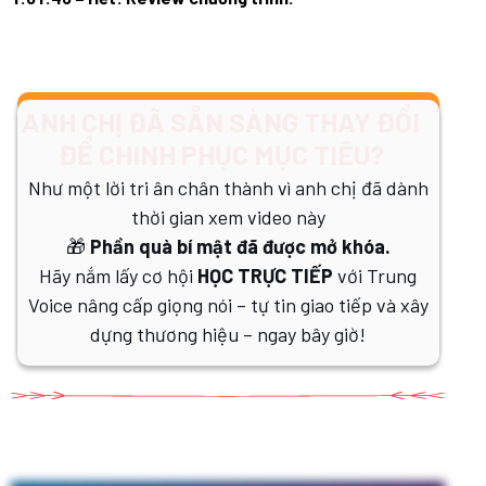
ANH CHỊ ĐÃ SẴN SÀNG THAY ĐỔI
ĐỂ CHINH PHỤC MỤC TIÊU?
Như một lời tri ân chân thành vì anh chị đã dành
thời gian xem video này
🎁
Phần quà bí mật đã được mở khóa.
Hãy nắm lấy cơ hội
HỌC TRỰC TIẾP
với Trung
Voice nâng cấp giọng nói – tự tin giao tiếp và xây
dựng thương hiệu – ngay bây giờ!